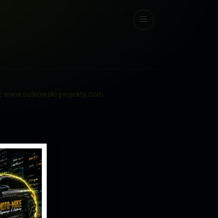
y:
www.sulkowski-projekty.com