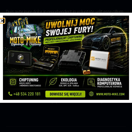
Duis aute irure dolor in reprehenderit in voluptate velit esse cillum
dolore eu fugiat nulla pariatur. Excepteur sint occaecat cupidatat
non proident, sunt in culpa qui officia deserunt mollit anim id est
laborum. Ut enim ad minim veniam, quis nostrud exercitation
ullamco laboris nisi ut aliquip ex ea commodo consequat.
Duis aute irure dolor in reprehenderit in voluptate velit esse cillum
dolore eu fugiat nulla pariatur. Excepteur sint occaecat cupidatat
non proident, sunt in culpa qui officia deserunt mollit anim id est
laborum. Ut enim ad minim veniam, quis nostrud exercitation
ullamco laboris nisi ut aliquip ex ea commodo consequat.